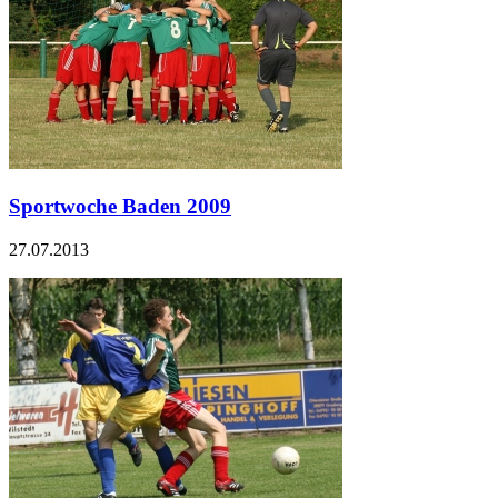
Sportwoche Baden 2009
27.07.2013