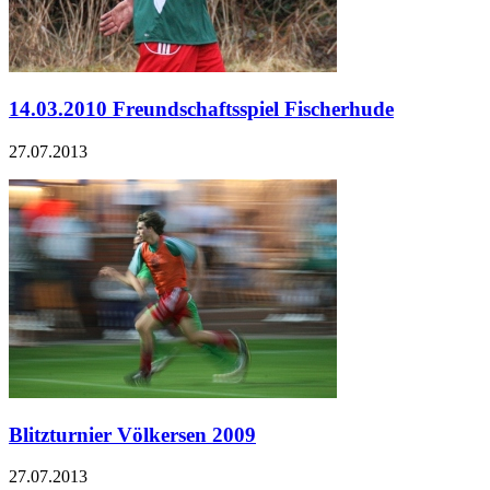
14.03.2010 Freundschaftsspiel Fischerhude
27.07.2013
Blitzturnier Völkersen 2009
27.07.2013