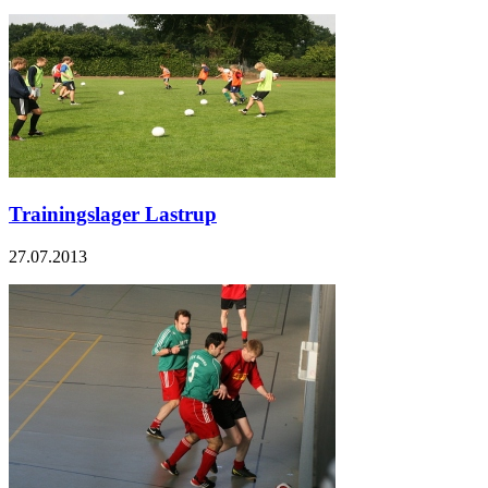
Trainingslager Lastrup
27.07.2013