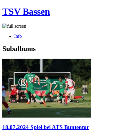
TSV Bassen
Info
Subalbums
18.07.2024 Spiel bei ATS Buntentor