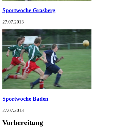
Sportwoche Grasberg
27.07.2013
Sportwoche Baden
27.07.2013
Vorbereitung