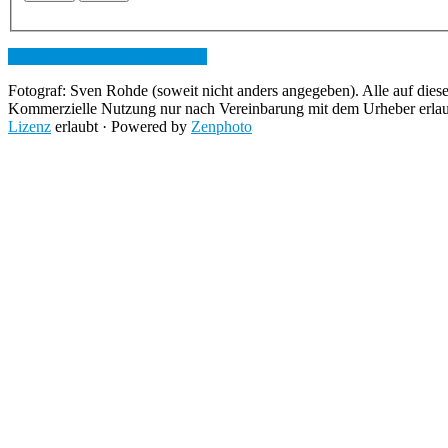
I forgot my
User ID
/
Password
Fotograf: Sven Rohde (soweit nicht anders angegeben). Alle auf diese
Kommerzielle Nutzung nur nach Vereinbarung mit dem Urheber erla
Lizenz
erlaubt · Powered by
Zenphoto