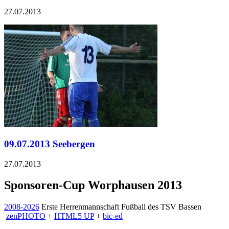
27.07.2013
09.07.2013 Seebergen
27.07.2013
Sponsoren-Cup Worphausen 2013
2008-2026
Erste Herrenmannschaft Fußball des TSV Bassen
zen
PHOTO
+
HTML5 UP
+
bic-ed