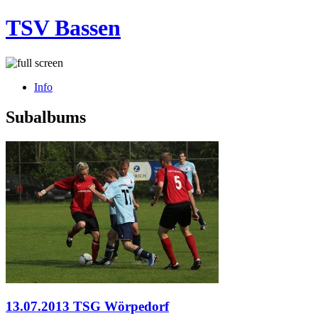
TSV Bassen
Info
Subalbums
13.07.2013 TSG Wörpedorf