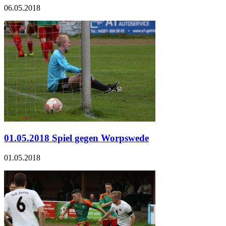
06.05.2018
01.05.2018 Spiel gegen Worpswede
01.05.2018