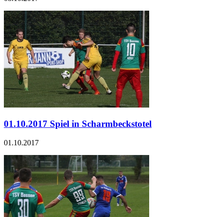
01.10.2017 Spiel in Scharmbeckstotel
01.10.2017