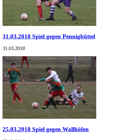
31.03.2018 Spiel gegen Pennigbüttel
31.03.2018
25.03.2018 Spiel gegen Wallhöfen