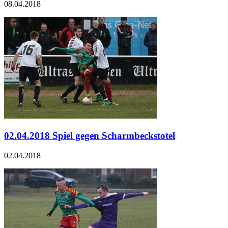
08.04.2018
02.04.2018 Spiel gegen Scharmbeckstotel
02.04.2018