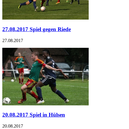
27.08.2017 Spiel gegen Riede
27.08.2017
20.08.2017 Spiel in Hülsen
20.08.2017