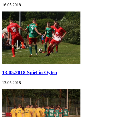
16.05.2018
13.05.2018 Spiel in Oyten
13.05.2018