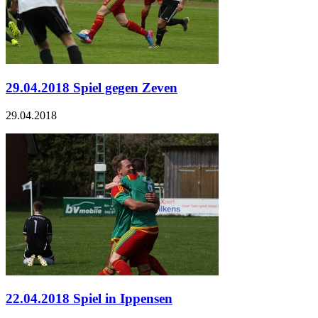
29.04.2018 Spiel gegen Zeven
29.04.2018
22.04.2018 Spiel in Ippensen