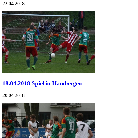
22.04.2018
18.04.2018 Spiel in Hambergen
20.04.2018