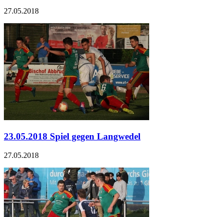
27.05.2018
23.05.2018 Spiel gegen Langwedel
27.05.2018