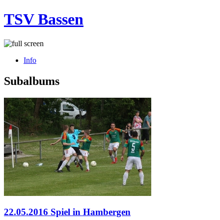
TSV Bassen
Info
Subalbums
22.05.2016 Spiel in Hambergen