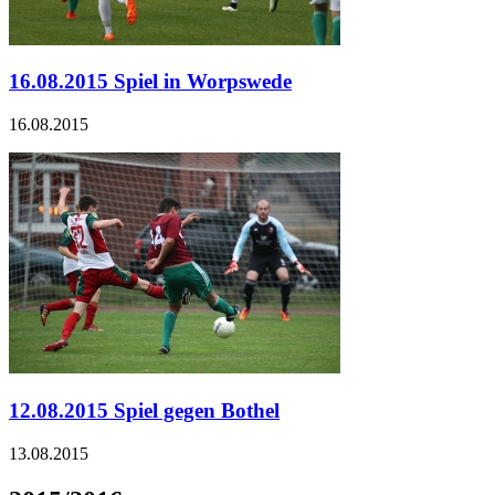
16.08.2015 Spiel in Worpswede
16.08.2015
12.08.2015 Spiel gegen Bothel
13.08.2015