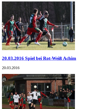
20.03.2016 Spiel bei Rot-Weiß Achim
20.03.2016