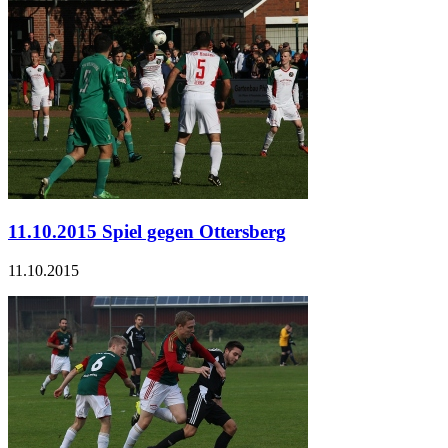
11.10.2015 Spiel gegen Ottersberg
11.10.2015