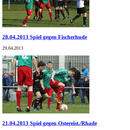
28.04.2013 Spiel gegen Fischerhude
29.04.2013
21.04.2013 Spiel gegen Ostereist./Rhade