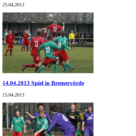
25.04.2013
14.04.2013 Spiel in Bremervörde
15.04.2013