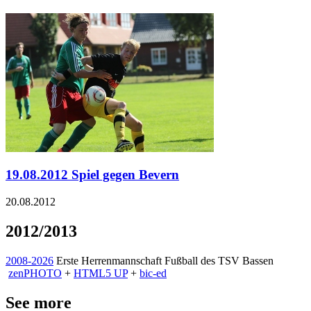
19.08.2012 Spiel gegen Bevern
20.08.2012
2012/2013
2008-2026
Erste Herrenmannschaft Fußball des TSV Bassen
zen
PHOTO
+
HTML5 UP
+
bic-ed
See more