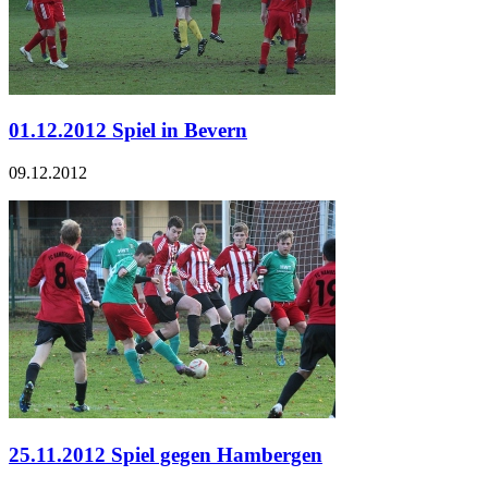
01.12.2012 Spiel in Bevern
09.12.2012
25.11.2012 Spiel gegen Hambergen