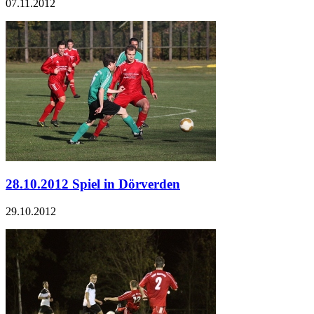
07.11.2012
28.10.2012 Spiel in Dörverden
29.10.2012