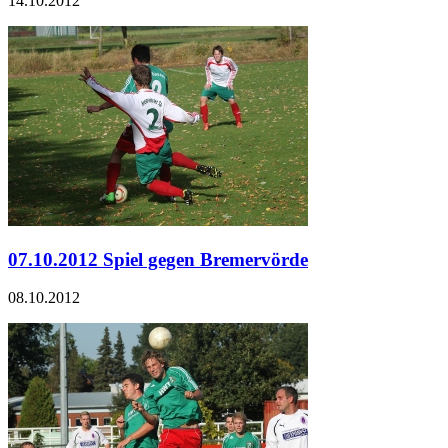
14.10.2012
07.10.2012 Spiel gegen Bremervörde
08.10.2012