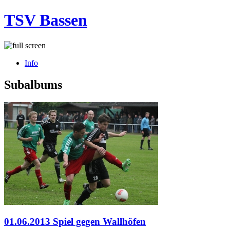
TSV Bassen
Info
Subalbums
01.06.2013 Spiel gegen Wallhöfen