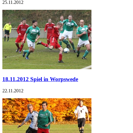
25.11.2012
18.11.2012 Spiel in Worpswede
22.11.2012