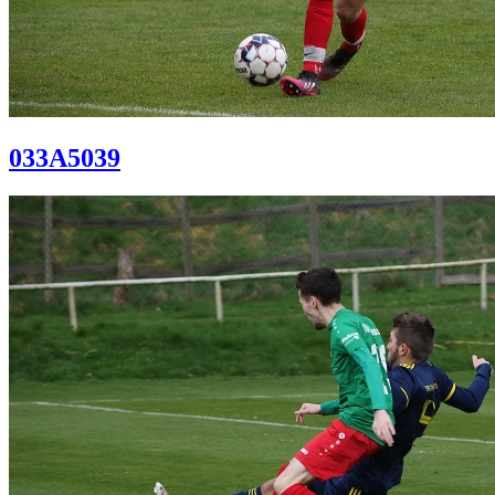
033A5039