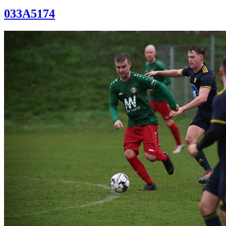
033A5174