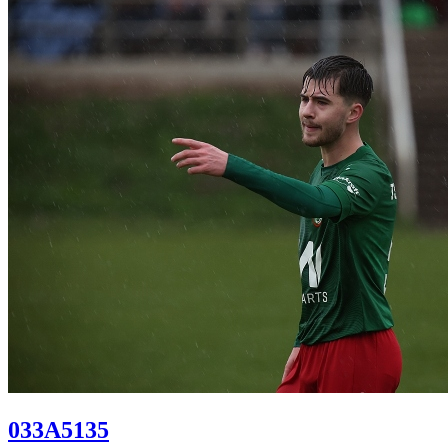
033A5135