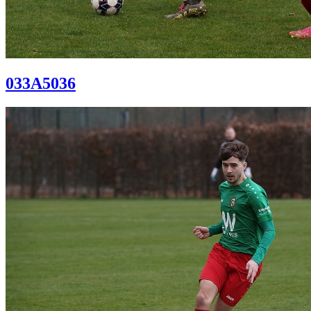
033A5036