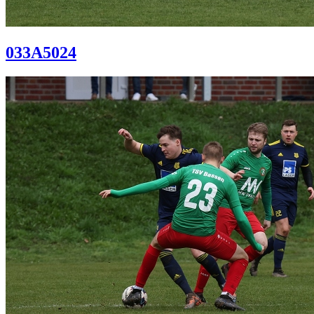
033A5024