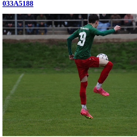
033A5188