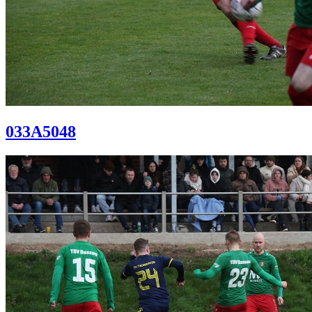
033A5048