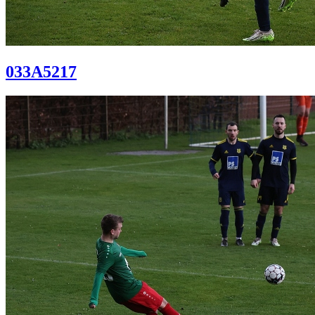
033A5217