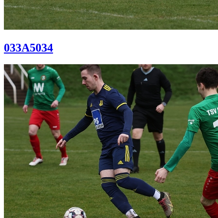
033A5034