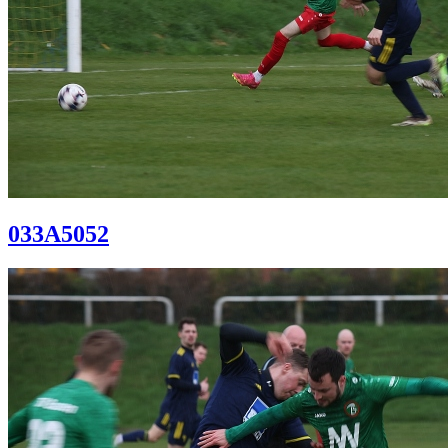
033A5052