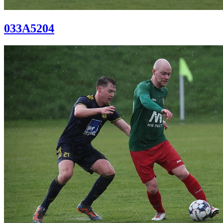
033A5204