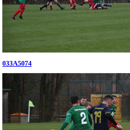
033A5074