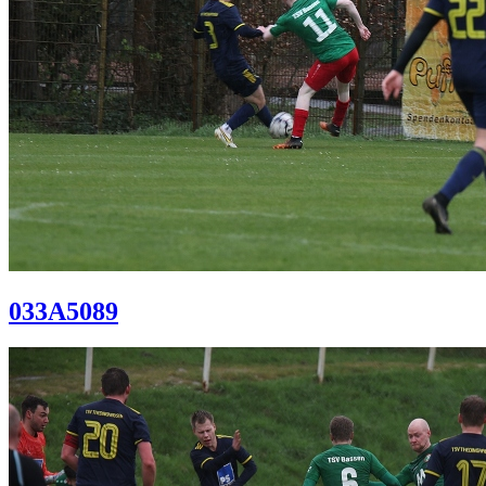
033A5089