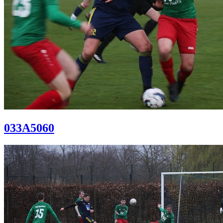
033A5060