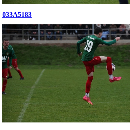
033A5183