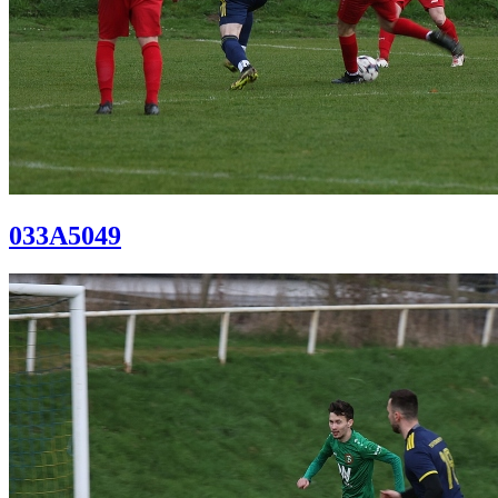
033A5049