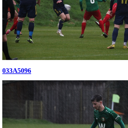
033A5096