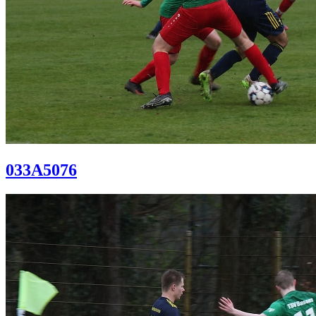
033A5076