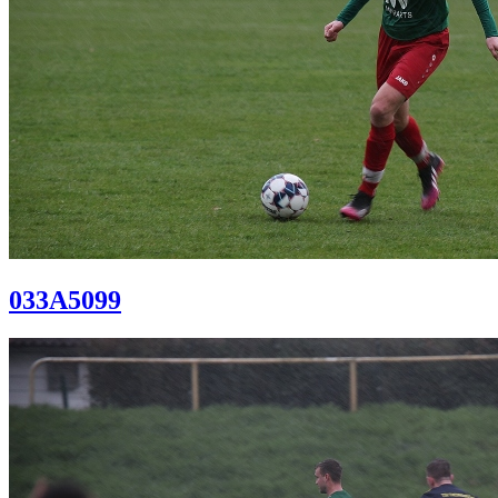
033A5099