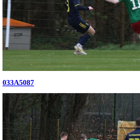
033A5087