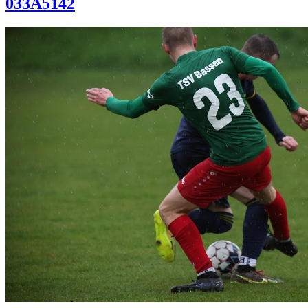
033A5142