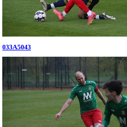
033A5043