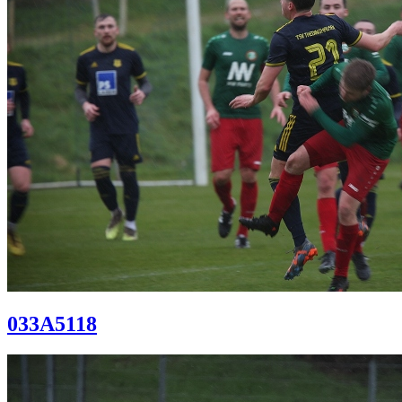
033A5118