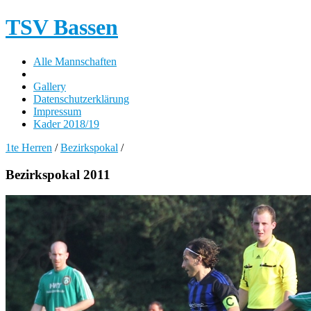
TSV Bassen
Alle Mannschaften
Gallery
Datenschutzerklärung
Impressum
Kader 2018/19
1te Herren
/
Bezirkspokal
/
Bezirkspokal 2011