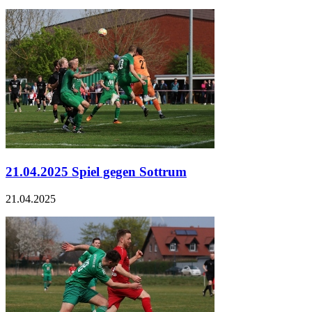
21.04.2025 Spiel gegen Sottrum
21.04.2025