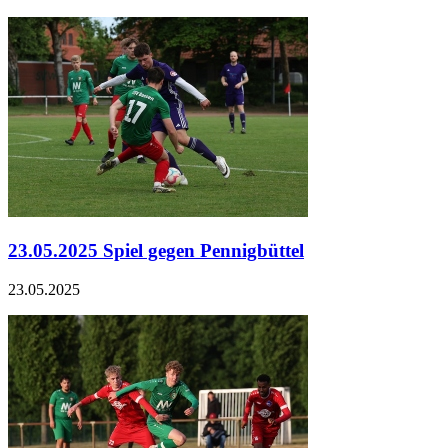
23.05.2025 Spiel gegen Pennigbüttel
23.05.2025