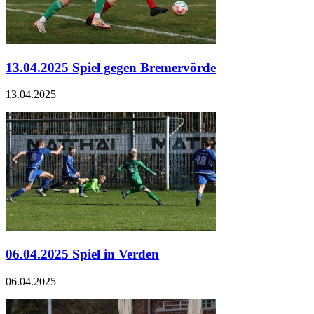
13.04.2025 Spiel gegen Bremervörde
13.04.2025
06.04.2025 Spiel in Verden
06.04.2025