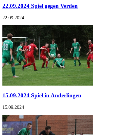
22.09.2024 Spiel gegen Verden
22.09.2024
15.09.2024 Spiel in Anderlingen
15.09.2024